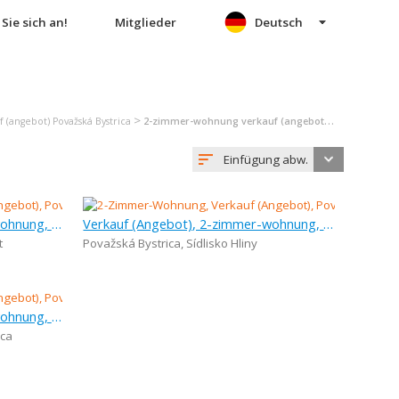
Sie sich an!
Mitglieder
Deutsch
>
(angebot) Považská Bystrica
2-zimmer-wohnung verkauf (angebot) Považská Bystrica
Einfügung abw.
Verkauf (Angebot), 2-zimmer-wohnung, 52 m
Verkauf (Angebot), 2-zimmer-wohnung, 38 m
t
Považská Bystrica
,
Sídlisko Hliny
Verkauf (Angebot), 2-zimmer-wohnung, 64 m
ica