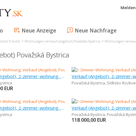
Melden 
fo
Neue Anzeige
Neue Nachfrage
>
>
bot) Trenčín
Wohnungen verkauf (angebot) Považská Bystrica
Wohnungen verkauf 
bot) Považská Bystrica
Verkauf (Angebot), 2-zimmer-wohnung, 55 m
ystrica
Považská Bystrica
,
Sídlisko Rozkve
00
EUR
Verkauf (Angebot), 2-zimmer-wohnung, 68 m
ystrica
Považská Bystrica
,
Považská Bystr
118 000,00
EUR