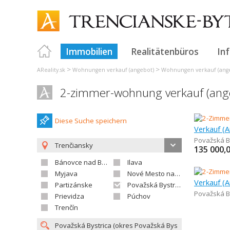
Immobilien
Realitätenbüros
In
>
>
AReality.sk
Wohnungen verkauf (angebot)
Wohnungen verkauf (ange
2-zimmer-wohnung verkauf (ange
Diese Suche speichern
Považská B
Trenčiansky
135 000,
Bánovce nad Bebravou
Ilava
Myjava
Nové Mesto nad Váhom
Partizánske
Považská Bystrica
Považská B
Prievidza
Púchov
Trenčín