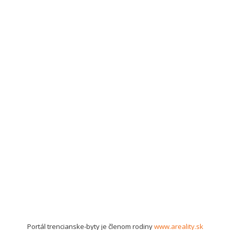
Portál trencianske-byty je členom rodiny
www.areality.sk