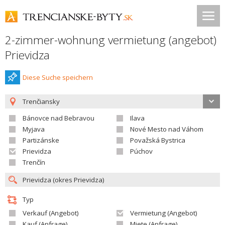
2-zimmer-wohnung vermietung (angebot)
Prievidza
Diese Suche speichern
Trenčiansky
Bánovce nad Bebravou
Ilava
Myjava
Nové Mesto nad Váhom
Partizánske
Považská Bystrica
Prievidza
Púchov
Trenčín
Typ
Verkauf (Angebot)
Vermietung (Angebot)
Kauf (Anfrage)
Miete (Anfrage)