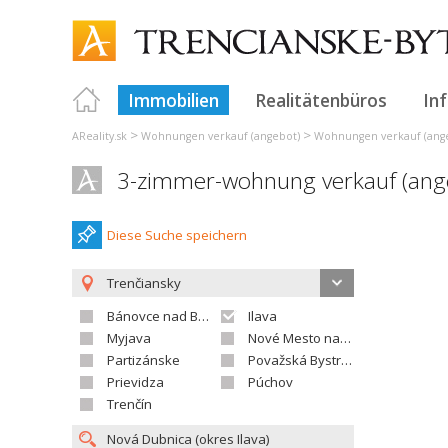
Immobilien
Realitätenbüros
In
>
>
AReality.sk
Wohnungen verkauf (angebot)
Wohnungen verkauf (ange
3-zimmer-wohnung verkauf (ang
Diese Suche speichern
Trenčiansky
Bánovce nad Bebravou
Ilava
Myjava
Nové Mesto nad Váhom
Partizánske
Považská Bystrica
Prievidza
Púchov
Trenčín