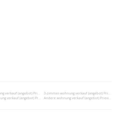
2-zimmer-wohnung verkauf (angebot) Prievidza
3-zimmer-wohnung verkauf (angebot) Prievidza
2x einraumwohnung verkauf (angebot) Prievidza
Andere wohnung verkauf (angebot) Prievidza