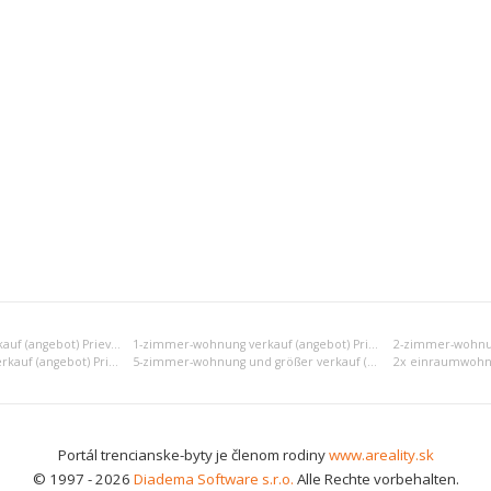
Einraumwohnung verkauf (angebot) Prievidza
1-zimmer-wohnung verkauf (angebot) Prievidza
4-zimmer-wohnung verkauf (angebot) Prievidza
5-zimmer-wohnung und größer verkauf (angebot) Prievidza
Portál trencianske-byty je členom rodiny
www.areality.sk
© 1997 - 2026
Diadema Software s.r.o.
Alle Rechte vorbehalten.