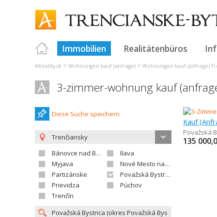
Immobilien
Realitätenbüros
In
>
>
AReality.sk
Wohnungen kauf (anfrage)
Wohnungen kauf (anfrage) Tr
3-zimmer-wohnung kauf (anfrage)
Diese Suche speichern
Kauf (Anf
Považská B
Trenčiansky
135 000,
Bánovce nad Bebravou
Ilava
Myjava
Nové Mesto nad Váhom
Partizánske
Považská Bystrica
Prievidza
Púchov
Trenčín