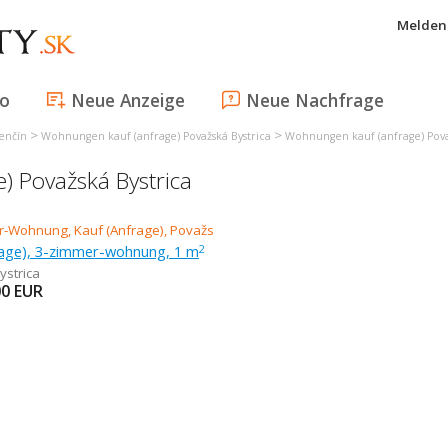
Melden 
fo
Neue Anzeige
Neue Nachfrage
>
>
enčín
Wohnungen kauf (anfrage) Považská Bystrica
Wohnungen kauf (anfrage) Pova
 Považská Bystrica
rage), 3-zimmer-wohnung, 1 m
2
ystrica
00
EUR