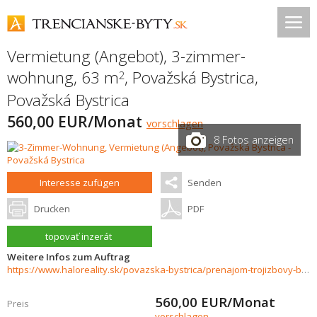
Vermietung (Angebot), 3-zimmer-
wohnung, 63 m
,
Považská Bystrica
,
2
Považská Bystrica
560,00 EUR/Monat
vorschlagen
8 Fotos anzeigen
Interesse zufügen
Senden
Drucken
PDF
topovať inzerát
Weitere Infos zum Auftrag
https://www.haloreality.sk/povazska-bystrica/prenajom-trojizbovy-byt-povazska-bystrica/73375
560,00
EUR/Monat
Preis
vorschlagen