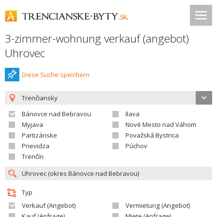
3-zimmer-wohnung verkauf (angebot)
Uhrovec
Diese Suche speichern
Trenčiansky
Bánovce nad Bebravou
Ilava
Myjava
Nové Mesto nad Váhom
Partizánske
Považská Bystrica
Prievidza
Púchov
Trenčín
Typ
Verkauf (Angebot)
Vermietung (Angebot)
Kauf (Anfrage)
Miete (Anfrage)