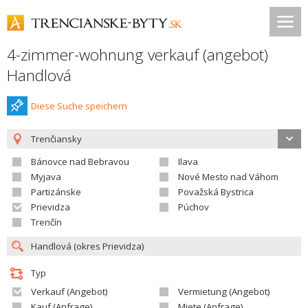
4-zimmer-wohnung verkauf (angebot)
Handlová
Diese Suche speichern
Trenčiansky
Bánovce nad Bebravou
Ilava
Myjava
Nové Mesto nad Váhom
Partizánske
Považská Bystrica
Prievidza
Púchov
Trenčín
Typ
Verkauf (Angebot)
Vermietung (Angebot)
Kauf (Anfrage)
Miete (Anfrage)