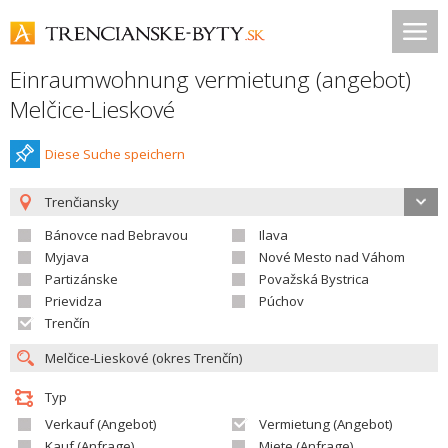
Einraumwohnung vermietung (angebot)
Melčice-Lieskové
Diese Suche speichern
Trenčiansky
Bánovce nad Bebravou
Ilava
Myjava
Nové Mesto nad Váhom
Partizánske
Považská Bystrica
Prievidza
Púchov
Trenčín
Typ
Verkauf (Angebot)
Vermietung (Angebot)
Kauf (Anfrage)
Miete (Anfrage)