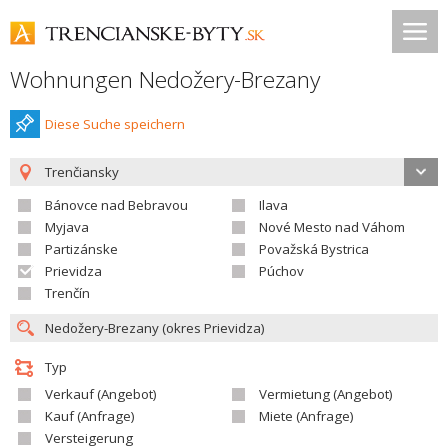
Wohnungen Nedožery-Brezany
Diese Suche speichern
Trenčiansky
Bánovce nad Bebravou
Ilava
Myjava
Nové Mesto nad Váhom
Partizánske
Považská Bystrica
Prievidza
Púchov
Trenčín
Typ
Verkauf (Angebot)
Vermietung (Angebot)
Kauf (Anfrage)
Miete (Anfrage)
Versteigerung