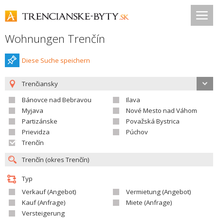
Wohnungen Trenčín
Diese Suche speichern
Trenčiansky
Bánovce nad Bebravou
Ilava
Myjava
Nové Mesto nad Váhom
Partizánske
Považská Bystrica
Prievidza
Púchov
Trenčín
Typ
Verkauf (Angebot)
Vermietung (Angebot)
Kauf (Anfrage)
Miete (Anfrage)
Versteigerung