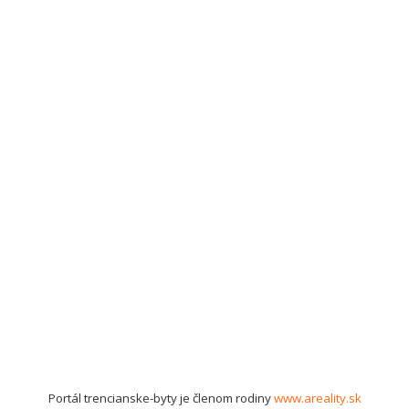
Portál trencianske-byty je členom rodiny
www.areality.sk