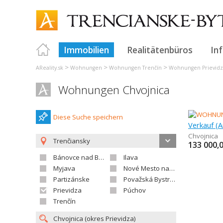
Immobilien
Realitätenbüros
In
>
>
>
AReality.sk
Wohnungen
Wohnungen Trenčín
Wohnungen Prievidz
Wohnungen Chvojnica
Diese Suche speichern
Verkauf (
Chvojnica
Trenčiansky
133 000,
Bánovce nad Bebravou
Ilava
Myjava
Nové Mesto nad Váhom
Partizánske
Považská Bystrica
Prievidza
Púchov
Trenčín