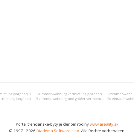
Einraumwohnung vermietung (angebot) Bánovce nad Bebravou
1-zimmer-wohnung vermietung (angebot) Bánovce nad Bebravou
4-zimmer-wohnung vermietung (angebot) Bánovce nad Bebravou
5-zimmer-wohnung und größer vermietung (angebot) Bánovce nad Bebravou
Portál trencianske-byty je členom rodiny
www.areality.sk
© 1997 - 2026
Diadema Software s.r.o.
Alle Rechte vorbehalten.