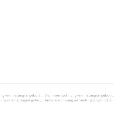
2-zimmer-wohnung vermietung (angebot) Bánovce nad Bebravou
3-zimmer-wohnung vermietung (angebot) Bánovce nad Bebravou
2x einraumwohnung vermietung (angebot) Bánovce nad Bebravou
Andere wohnung vermietung (angebot) Bánovce nad Bebravou