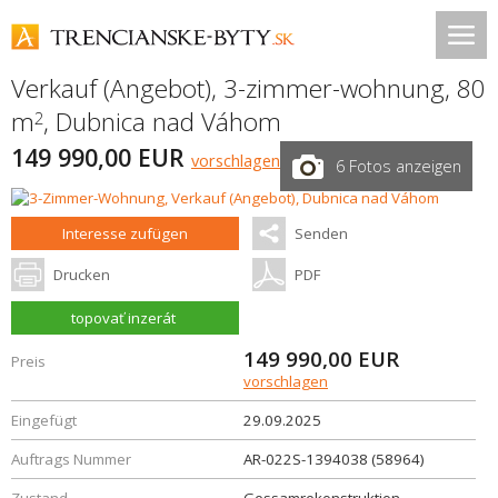
Verkauf (Angebot), 3-zimmer-wohnung, 80
m
,
Dubnica nad Váhom
2
149 990,00 EUR
vorschlagen
6 Fotos anzeigen
Interesse zufügen
Senden
Drucken
PDF
topovať inzerát
149 990,00
EUR
Preis
vorschlagen
Eingefügt
29.09.2025
Auftrags Nummer
AR-022S-1394038 (58964)